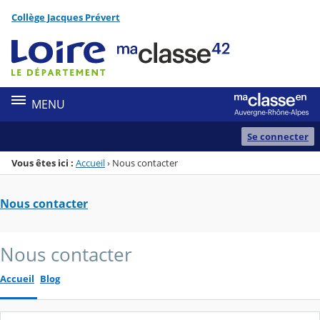
Panneau de gestion des cookies
Collège Jacques Prévert
Menu de la rubrique
Contenu
MENU
Se connecter
Vous êtes ici :
Accueil
›
Nous contacter
Nous contacter
Nous contacter
Accueil
Blog