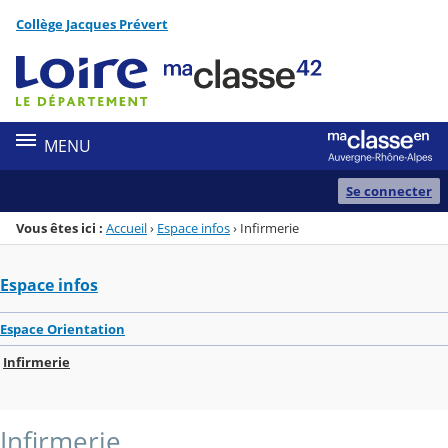
Panneau de gestion des cookies
Collège Jacques Prévert
Menu de la rubrique
Contenu
MENU
Se connecter
Vous êtes ici :
Accueil
›
Espace infos
›
Infirmerie
Espace infos
Espace Orientation
Infirmerie
Infirmerie