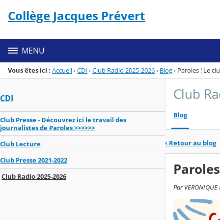
Panneau de gestion des cookies
Collège Jacques Prévert
Menu de la rubrique
Contenu
MENU
Vous êtes ici :
Accueil
›
CDI
›
Club Radio 2025-2026
›
Blog
›
Paroles ! Le cl
Club Ra
CDI
Blog
Club Presse - Découvrez ici le travail des
journalistes de Paroles >>>>>>
‹
Retour au blog
Club Lecture
Club Presse 2021-2022
Paroles
Club Radio 2025-2026
Par VERONIQUE B