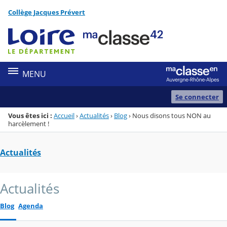
Panneau de gestion des cookies
Collège Jacques Prévert
Menu de la rubrique
Contenu
MENU
Se connecter
Vous êtes ici :
Accueil
›
Actualités
›
Blog
›
Nous disons tous NON au
harcèlement !
Actualités
Actualités
Blog
Agenda