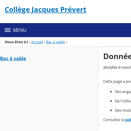
Panneau de gestion des cookies
Collège Jacques Prévert
Menu de la rubrique
Contenu
MENU
Vous êtes ici :
Accueil
›
Bac à sable
›
Donnée
Bac à sable
Modifiée le mard
Cette page a pou
Des enga
De l'util
Des modal
Consultez la
po